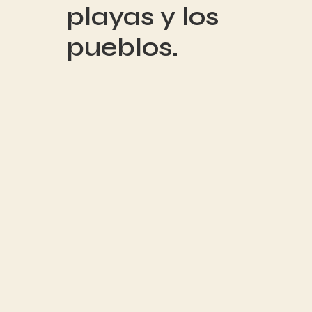
playas y los
pueblos.